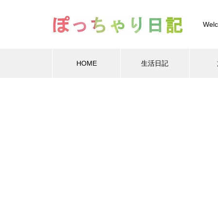
Welc
HOME
生活日記
Warning
Warning
/