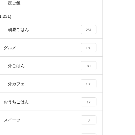
夜ご飯
1,231)
朝昼ごはん
254
グルメ
180
外ごはん
80
外カフェ
106
おうちごはん
17
スイーツ
3