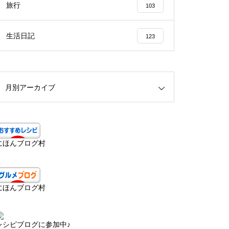
旅行
103
生活日記
123
月別アーカイブ
にほんブログ村
にほんブログ村
レシピブログに参加中♪