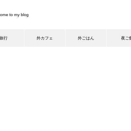
ome to my blog
旅行
外カフェ
外ごはん
夜ご
/home/xs899844/pocharinikki.com/public_html/wp-content/th
home/xs899844/pocharinikki.com/public_html/wp-content/theme