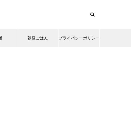
飯
朝昼ごはん
プライバシーポリシー
emes/muum_tcd085/functions/menu.php
37
s/muum_tcd085/functions/menu.php
48