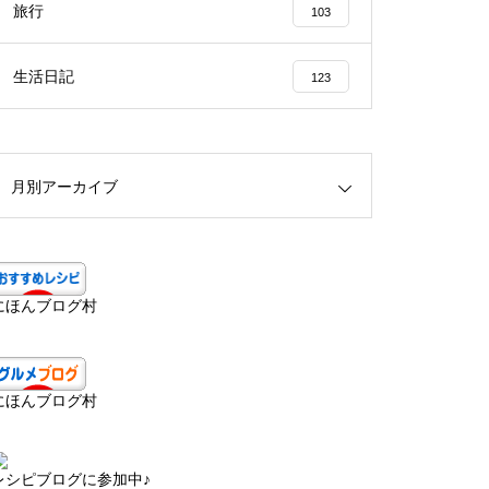
旅行
103
生活日記
123
月別アーカイブ
にほんブログ村
にほんブログ村
レシピブログに参加中♪