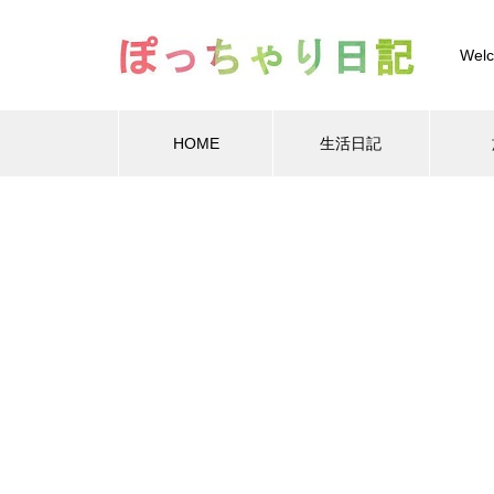
Welc
HOME
生活日記
Warning
Warning
/