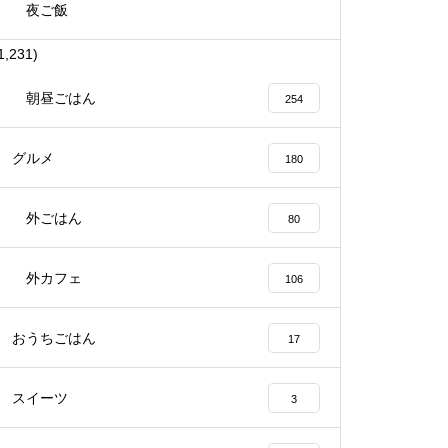
夜ご飯
1,231)
朝昼ごはん
254
グルメ
180
外ごはん
80
外カフェ
106
おうちごはん
17
スイーツ
3