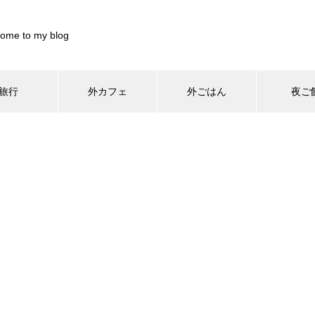
ome to my blog
旅行
外カフェ
外ごはん
夜ご
/home/xs899844/pocharinikki.com/public_html/wp-content/th
home/xs899844/pocharinikki.com/public_html/wp-content/theme