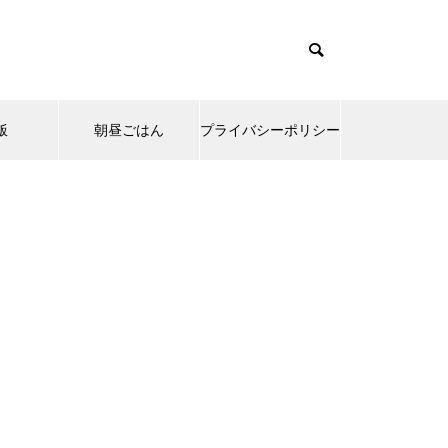
飯
朝昼ごはん
プライバシーポリシー
emes/muum_tcd085/functions/menu.php
37
s/muum_tcd085/functions/menu.php
48