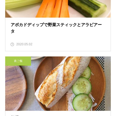
アボカドディップで野菜スティックとアラビアー
タ
2020.05.02
夜ご飯