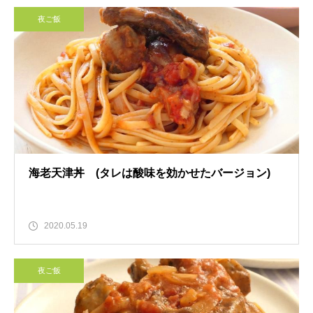
夜ご飯
海老天津丼 (タレは酸味を効かせたバージョン)
2020.05.19
夜ご飯