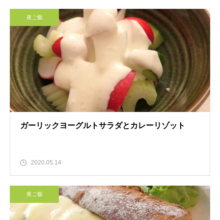
夜ご飯
ガーリックヨーグルトサラダとカレーリゾット
2020.05.14
夜ご飯