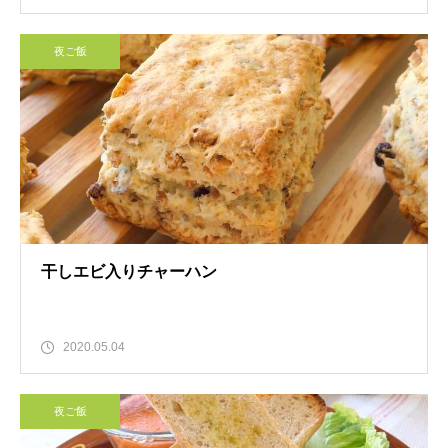
夜ご飯
干しエビ入りチャーハン
2020.05.04
夜ご飯