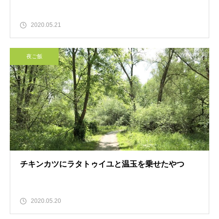
2020.05.21
夜ご飯
チキンカツにラタトゥイユと温玉を乗せたやつ
2020.05.20