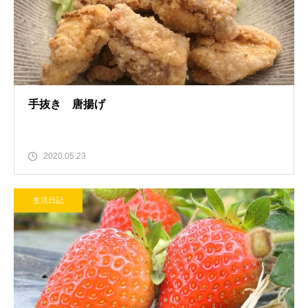
手抜き 唐揚げ
2020.05.23
生活日記