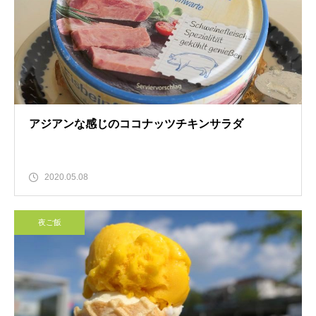
アジアンな感じのココナッツチキンサラダ
2020.05.08
夜ご飯