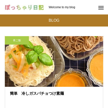
Welcome to my blog
BLOG
夜ご飯
簡単 冷しガスパチョつけ素麺