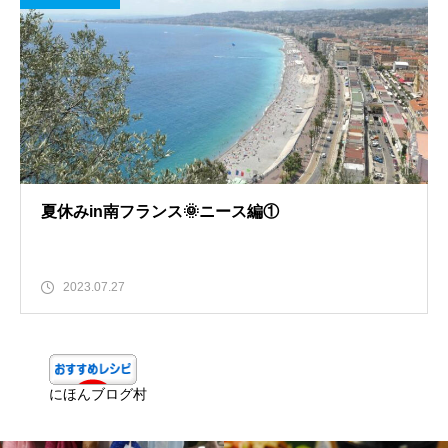
夏休みin南フランス🌞ニース編①
2023.07.27
にほんブログ村