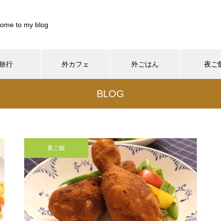
ome to my blog
旅行
外カフェ
外ごはん
夜ご
899844/pocharinikki.com/public_html/wp-content/themes/muum_t
BLOG
/home/xs899844/pocharinikki.com/public_html/wp-co
37
/pocharinikki.com/public_html/wp-content/themes/muum_tcd085
/home/xs899844/pocharinikki.com/public_html/w
hp
48
夜ご飯