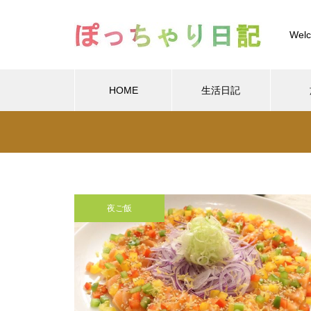
Welc
HOME
生活日記
Warning
/home/xs
Warning
/home/xs899844
Warning
content/themes/muum_tcd085/functions/menu.p
夜ご飯