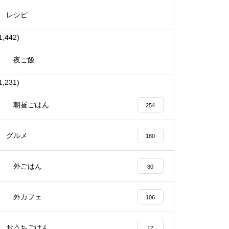
レシピ
1,442)
夜ご飯
1,231)
朝昼ごはん
254
グルメ
180
外ごはん
80
外カフェ
106
おうちごはん
17