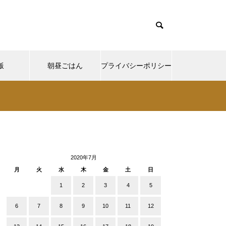
飯
朝昼ごはん
プライバシーポリシー
cd085/functions/menu.php
37
Warning
ntent/themes/muum_tcd085/functions/menu.php
/functions/menu.php
48
p-
2020年7月
月
火
水
木
金
土
日
1
2
3
4
5
6
7
8
9
10
11
12