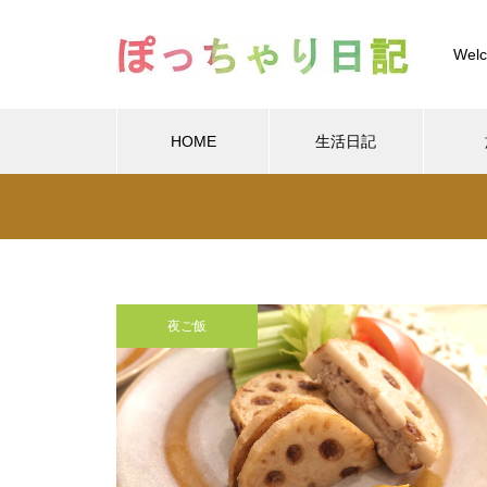
Welc
HOME
生活日記
Warning
/home/xs
Warning
/home/xs899844
Warning
content/themes/muum_tcd085/functions/menu.p
夜ご飯