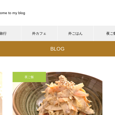
ome to my blog
旅行
外カフェ
外ごはん
夜ご
899844/pocharinikki.com/public_html/wp-content/themes/muum_t
BLOG
/home/xs899844/pocharinikki.com/public_html/wp-co
37
/pocharinikki.com/public_html/wp-content/themes/muum_tcd085
/home/xs899844/pocharinikki.com/public_html/w
hp
48
夜ご飯