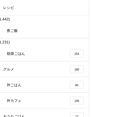
レシピ
1,442)
夜ご飯
1,231)
朝昼ごはん
254
グルメ
180
外ごはん
80
外カフェ
106
おうちごはん
17