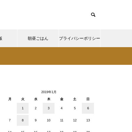
飯
朝昼ごはん
プライバシーポリシー
cd085/functions/menu.php
37
Warning
ntent/themes/muum_tcd085/functions/menu.php
/functions/menu.php
48
p-
2019年1月
月
火
水
木
金
土
日
1
2
3
4
5
6
7
8
9
10
11
12
13