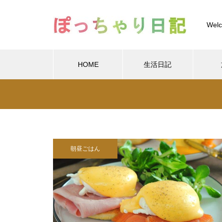
Welc
HOME
生活日記
Warning
/home/xs
Warning
/home/xs899844
Warning
content/themes/muum_tcd085/functions/menu.p
朝昼ごはん