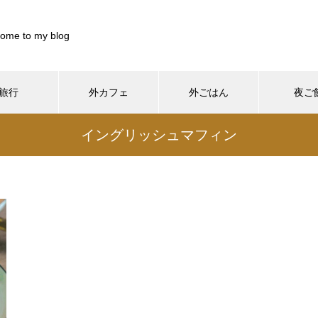
ome to my blog
旅行
外カフェ
外ごはん
夜ご
899844/pocharinikki.com/public_html/wp-content/themes/muum_t
イングリッシュマフィン
/home/xs899844/pocharinikki.com/public_html/wp-co
37
/pocharinikki.com/public_html/wp-content/themes/muum_tcd085
/home/xs899844/pocharinikki.com/public_html/w
hp
48