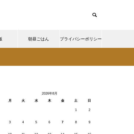
飯
朝昼ごはん
プライバシーポリシー
cd085/functions/menu.php
37
Warning
ntent/themes/muum_tcd085/functions/menu.php
/functions/menu.php
48
p-
2026年8月
月
火
水
木
金
土
日
1
2
3
4
5
6
7
8
9