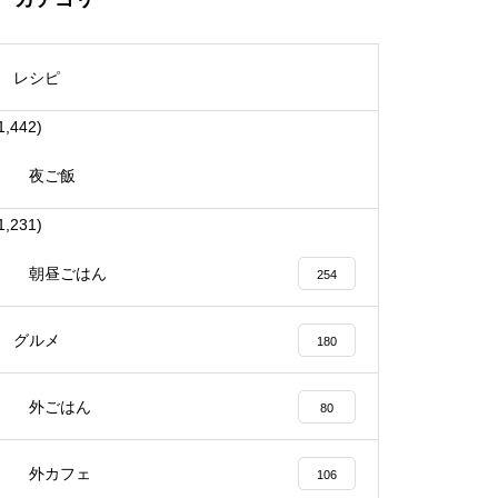
レシピ
1,442)
夜ご飯
1,231)
朝昼ごはん
254
グルメ
180
外ごはん
80
外カフェ
106