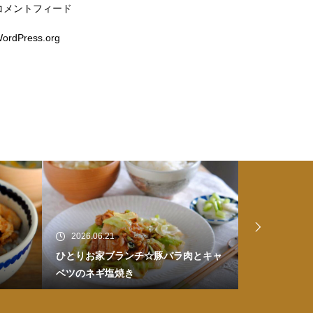
コメントフィード
ordPress.org
2026.06.20
2026.06.
肉とキャ
ひとりお家ごはん☆皮付き煮豚のせ醤
お家ごはん
油ラーメン
煮物