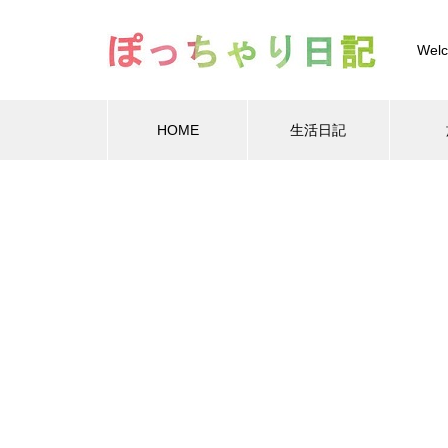
Welc
HOME
生活日記
Warning
Warning
/