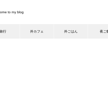
ome to my blog
旅行
外カフェ
外ごはん
夜ご
/home/xs899844/pocharinikki.com/public_html/wp-content/th
home/xs899844/pocharinikki.com/public_html/wp-content/theme