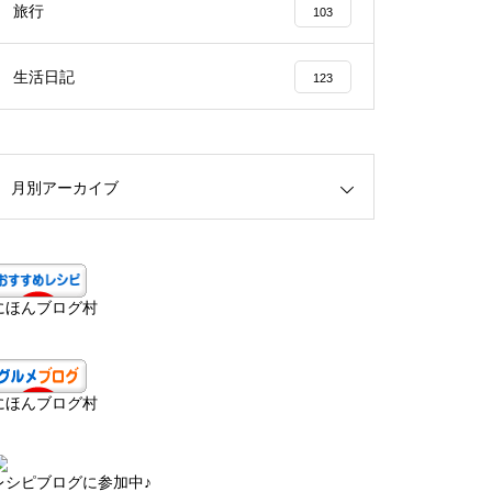
旅行
103
生活日記
123
月別アーカイブ
にほんブログ村
にほんブログ村
レシピブログに参加中♪