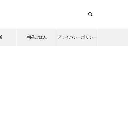
飯
朝昼ごはん
プライバシーポリシー
emes/muum_tcd085/functions/menu.php
37
s/muum_tcd085/functions/menu.php
48