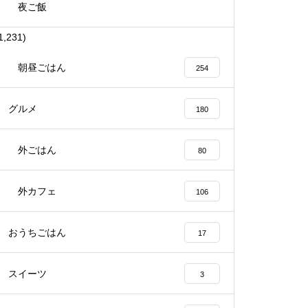
夜ご飯
1,231)
朝昼ごはん
254
グルメ
180
外ごはん
80
外カフェ
106
おうちごはん
17
スイーツ
3