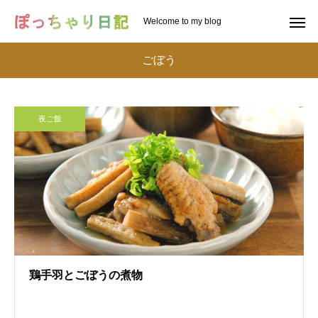
Welcome to my blog
ごぼう
夜ご飯
鶏手羽とごぼうの煮物