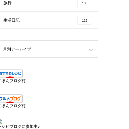
旅行
103
生活日記
123
月別アーカイブ
にほんブログ村
にほんブログ村
レシピブログに参加中♪