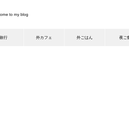
ome to my blog
旅行
外カフェ
外ごはん
夜ご
/home/xs899844/pocharinikki.com/public_html/wp-content/th
home/xs899844/pocharinikki.com/public_html/wp-content/theme