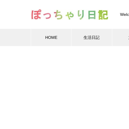
Welc
HOME
生活日記
Warning
Warning
/