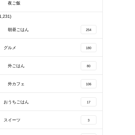
夜ご飯
1,231)
朝昼ごはん
254
グルメ
180
外ごはん
80
外カフェ
106
おうちごはん
17
スイーツ
3