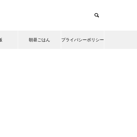
飯
朝昼ごはん
プライバシーポリシー
emes/muum_tcd085/functions/menu.php
37
s/muum_tcd085/functions/menu.php
48