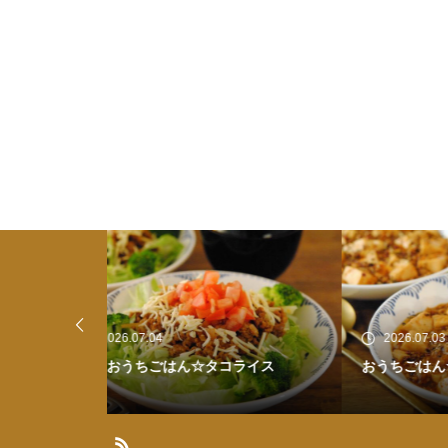
2026.07.03
20
ライス
おうちごはん☆麻婆豆腐
ひと