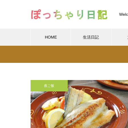
Welc
HOME
生活日記
Warning
/home/xs
Warning
/home/xs899844
Warning
content/themes/muum_tcd085/functions/menu.p
夜ご飯