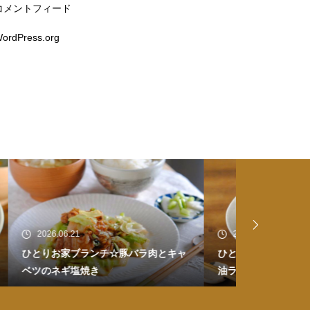
コメントフィード
ordPress.org
2026.06.20
2026.06.17
とキャ
ひとりお家ごはん☆皮付き煮豚のせ醤
お家ごはん☆
油ラーメン
煮物