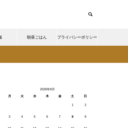
飯
朝昼ごはん
プライバシーポリシー
cd085/functions/menu.php
37
Warning
ntent/themes/muum_tcd085/functions/menu.php
/functions/menu.php
48
p-
2026年8月
月
火
水
木
金
土
日
1
2
3
4
5
6
7
8
9