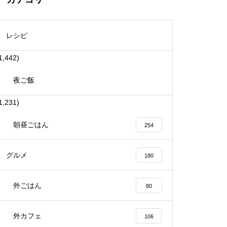
レシピ
1,442)
夜ご飯
1,231)
朝昼ごはん
254
グルメ
180
外ごはん
80
外カフェ
106