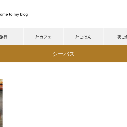
ome to my blog
旅行
外カフェ
外ごはん
夜ご
899844/pocharinikki.com/public_html/wp-content/themes/muum_t
シーバス
/home/xs899844/pocharinikki.com/public_html/wp-co
37
/pocharinikki.com/public_html/wp-content/themes/muum_tcd085
/home/xs899844/pocharinikki.com/public_html/w
hp
48