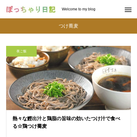
Welcome to my blog
つけ蕎麦
夜ご飯
熱々な鰹出汁と鶏脂の旨味の効いたつけ汁で食べ
る☆鶏つけ蕎麦