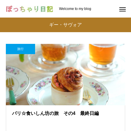
Welcome to my blog
ギー・サヴォア
旅行
パリ☆食いしん坊の旅 その4 最終日編