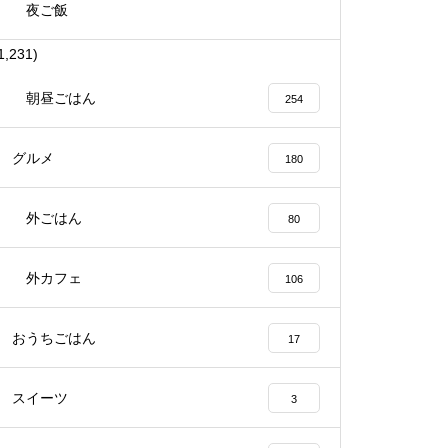
夜ご飯
1,231)
朝昼ごはん
254
グルメ
180
外ごはん
80
外カフェ
106
おうちごはん
17
スイーツ
3