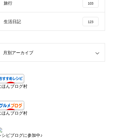
旅行
103
生活日記
123
月別アーカイブ
にほんブログ村
にほんブログ村
レシピブログに参加中♪