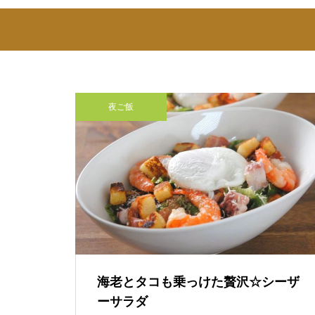
夜ご飯
海老とタコも乗っけた贅沢☆シーザ
ーサラダ