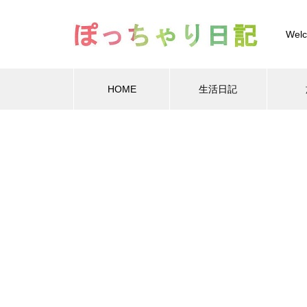
Welc
HOME
生活日記
Warning
Warning
/