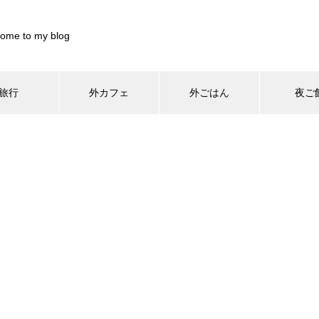
ome to my blog
旅行
外カフェ
外ごはん
夜ご
/home/xs899844/pocharinikki.com/public_html/wp-content/th
home/xs899844/pocharinikki.com/public_html/wp-content/theme