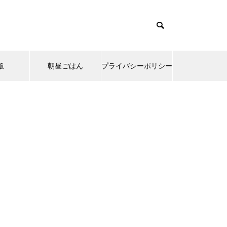
飯
朝昼ごはん
プライバシーポリシー
emes/muum_tcd085/functions/menu.php
37
s/muum_tcd085/functions/menu.php
48