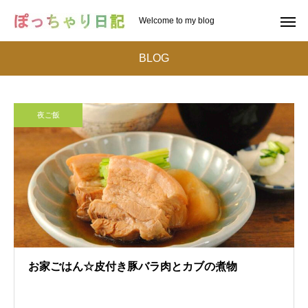
Welcome to my blog
BLOG
夜ご飯
お家ごはん☆皮付き豚バラ肉とカブの煮物