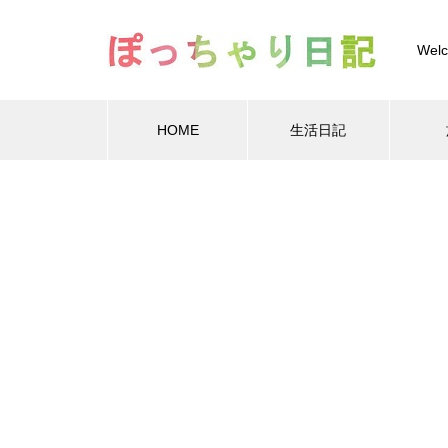
Welc
HOME
生活日記
Warning
Warning
/