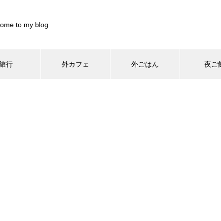
ome to my blog
旅行
外カフェ
外ごはん
夜ご
/home/xs899844/pocharinikki.com/public_html/wp-content/th
home/xs899844/pocharinikki.com/public_html/wp-content/theme