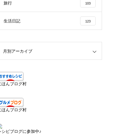
旅行
103
生活日記
123
月別アーカイブ
にほんブログ村
にほんブログ村
レシピブログに参加中♪