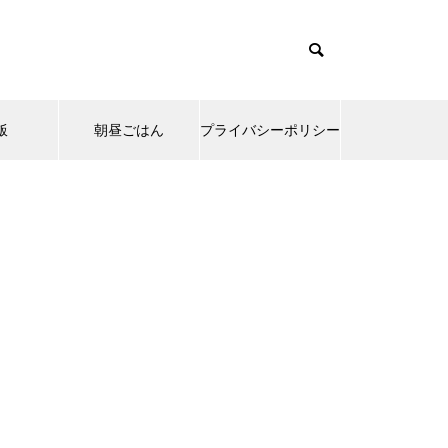
飯
朝昼ごはん
プライバシーポリシー
emes/muum_tcd085/functions/menu.php
37
s/muum_tcd085/functions/menu.php
48