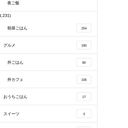
夜ご飯
1,231)
朝昼ごはん
254
グルメ
180
外ごはん
80
外カフェ
106
おうちごはん
17
スイーツ
3