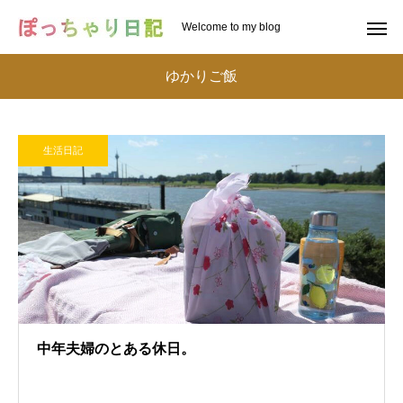
Welcome to my blog
ゆかりご飯
生活日記
中年夫婦のとある休日。