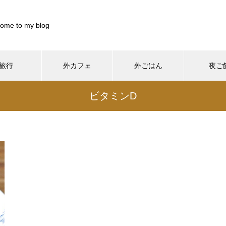
ome to my blog
旅行
外カフェ
外ごはん
夜ご
899844/pocharinikki.com/public_html/wp-content/themes/muum_t
ビタミンD
/home/xs899844/pocharinikki.com/public_html/wp-co
37
/pocharinikki.com/public_html/wp-content/themes/muum_tcd085
/home/xs899844/pocharinikki.com/public_html/w
hp
48