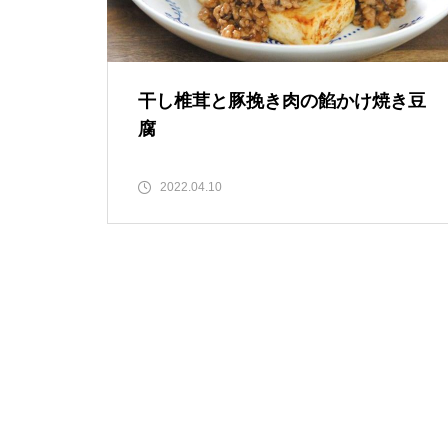
干し椎茸と豚挽き肉の餡かけ焼き豆
腐
2022.04.10