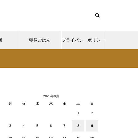
飯
朝昼ごはん
プライバシーポリシー
cd085/functions/menu.php
37
Warning
ntent/themes/muum_tcd085/functions/menu.php
/functions/menu.php
48
p-
2026年8月
月
火
水
木
金
土
日
1
2
3
4
5
6
7
8
9