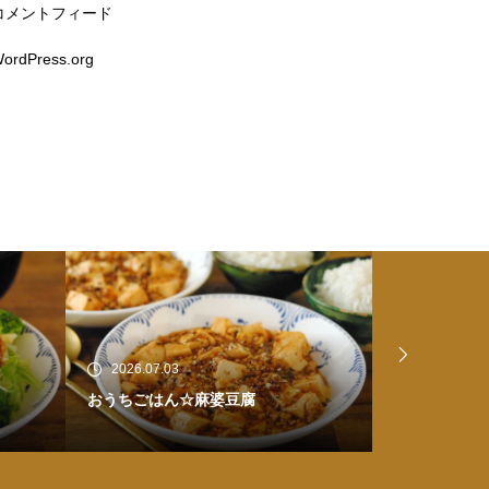
コメントフィード
ordPress.org
2026.06.25
2026.06.2
ひとりお家ごはん☆豚丼
ひとりお家
ベツのネギ