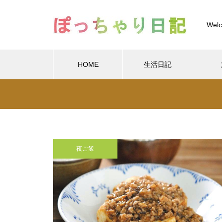
Welc
HOME
生活日記
Warning
/home/xs
Warning
/home/xs899844
Warning
content/themes/muum_tcd085/functions/menu.p
夜ご飯