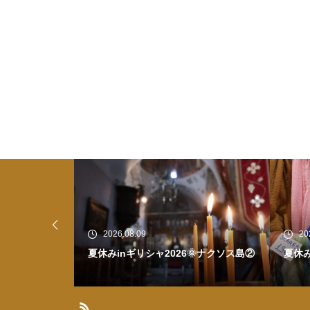
2026.08.08
20
🌞ナクソス島②
夏休みinギリシャ2026🌞ナクソス島①
簡単