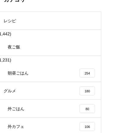
レシピ
1,442)
夜ご飯
1,231)
朝昼ごはん
254
グルメ
180
外ごはん
80
外カフェ
106