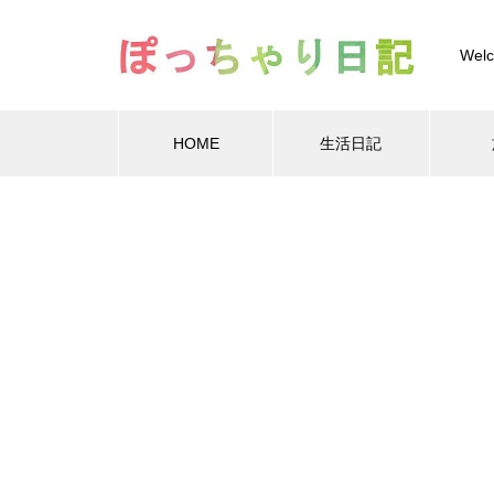
Welc
HOME
生活日記
Warning
Warning
/