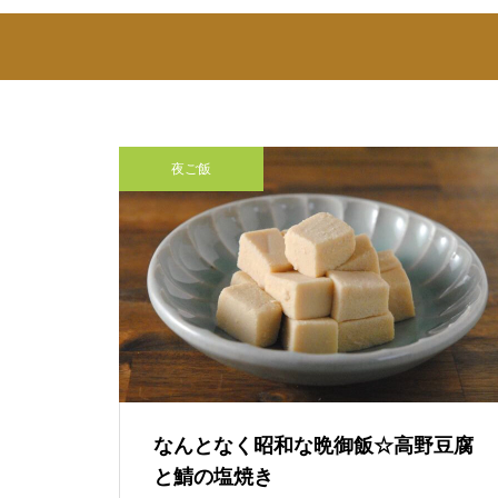
夜ご飯
なんとなく昭和な晩御飯☆高野豆腐
と鯖の塩焼き