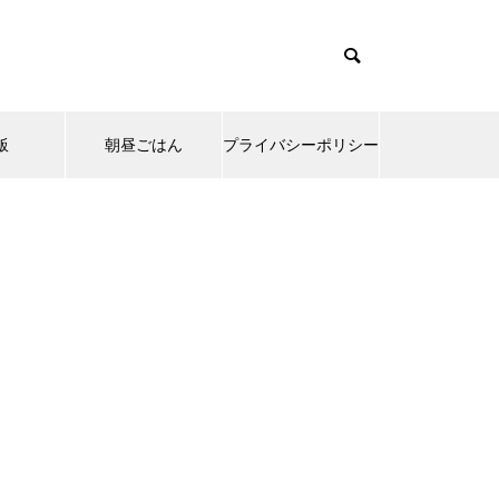
飯
朝昼ごはん
プライバシーポリシー
emes/muum_tcd085/functions/menu.php
37
s/muum_tcd085/functions/menu.php
48