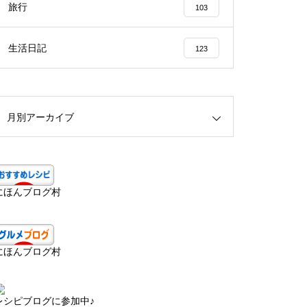
旅行
103
生活日記
123
月別アーカイブ
にほんブログ村
にほんブログ村
レシピブログに参加中♪