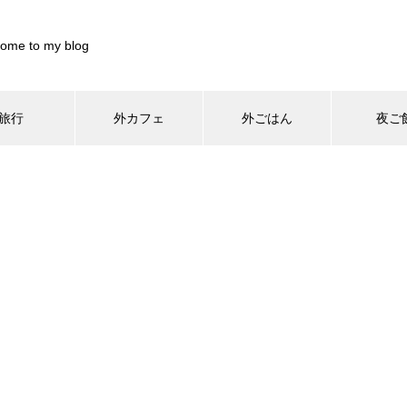
ome to my blog
旅行
外カフェ
外ごはん
夜ご
/home/xs899844/pocharinikki.com/public_html/wp-content/th
home/xs899844/pocharinikki.com/public_html/wp-content/theme