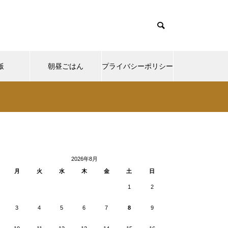
飯
朝昼ごはん
プライバシーポリシー
cd085/functions/menu.php
37
Warning
ntent/themes/muum_tcd085/functions/menu.php
/functions/menu.php
48
p-
2026年8月
月
火
水
木
金
土
日
1
2
3
4
5
6
7
8
9