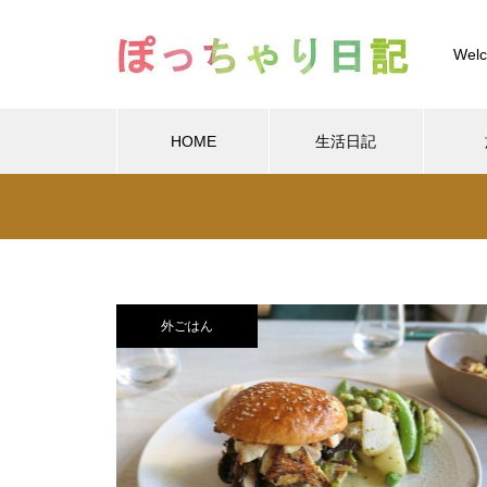
Welc
HOME
生活日記
Warning
/home/xs
Warning
/home/xs899844
Warning
content/themes/muum_tcd085/functions/menu.p
外ごはん