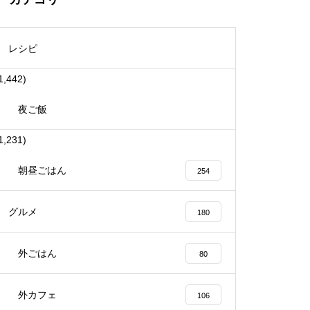
レシピ
1,442)
夜ご飯
1,231)
朝昼ごはん
254
グルメ
180
外ごはん
80
外カフェ
106