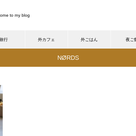
ome to my blog
旅行
外カフェ
外ごはん
夜ご
899844/pocharinikki.com/public_html/wp-content/themes/muum_t
NØRDS
/home/xs899844/pocharinikki.com/public_html/wp-co
37
/pocharinikki.com/public_html/wp-content/themes/muum_tcd085
/home/xs899844/pocharinikki.com/public_html/w
hp
48