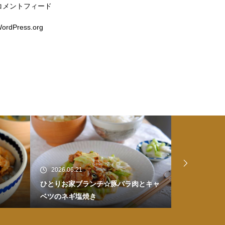
コメントフィード
ordPress.org
2026.06.20
2026.06.17
とキャ
ひとりお家ごはん☆皮付き煮豚のせ醤
お家ごはん☆
油ラーメン
煮物