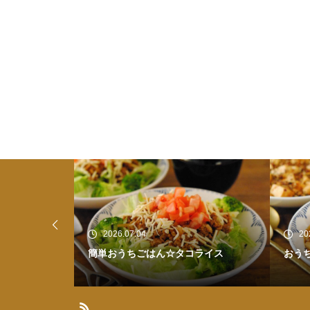
2026.07.03
20
ライス
おうちごはん☆麻婆豆腐
ひと