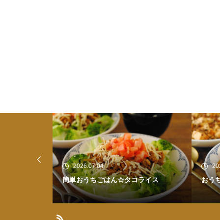
2026.07.03
20
ライス
おうちごはん☆麻婆豆腐
ひと