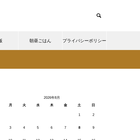
飯
朝昼ごはん
プライバシーポリシー
cd085/functions/menu.php
37
Warning
ntent/themes/muum_tcd085/functions/menu.php
/functions/menu.php
48
p-
2026年8月
月
火
水
木
金
土
日
1
2
3
4
5
6
7
8
9