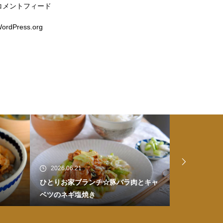
コメントフィード
ordPress.org
2026.06.20
2026.06.17
とキャ
ひとりお家ごはん☆皮付き煮豚のせ醤
お家ごはん☆
油ラーメン
煮物