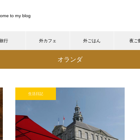
ome to my blog
旅行
外カフェ
外ごはん
夜ご
899844/pocharinikki.com/public_html/wp-content/themes/muum_t
オランダ
/home/xs899844/pocharinikki.com/public_html/wp-co
37
/pocharinikki.com/public_html/wp-content/themes/muum_tcd085
/home/xs899844/pocharinikki.com/public_html/w
hp
48
生活日記