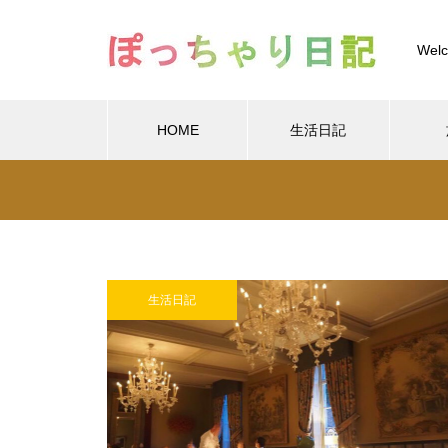
Welc
HOME
生活日記
Warning
/home/xs
Warning
/home/xs899844
Warning
content/themes/muum_tcd085/functions/menu.p
生活日記