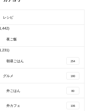
レシピ
1,442)
夜ご飯
1,231)
朝昼ごはん
254
グルメ
180
外ごはん
80
外カフェ
106