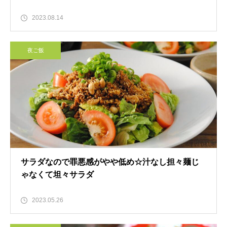
2023.08.14
夜ご飯
サラダなので罪悪感がやや低め☆汁なし担々麺じ
ゃなくて坦々サラダ
2023.05.26