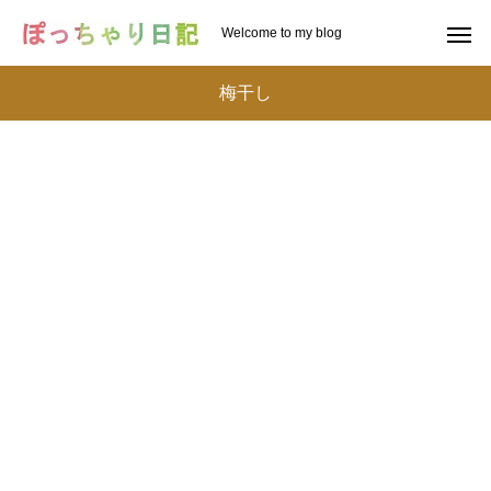
Welcome to my blog
梅干し