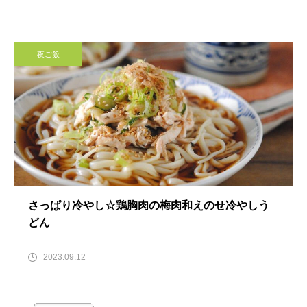
夜ご飯
さっぱり冷やし☆鶏胸肉の梅肉和えのせ冷やしう
どん
2023.09.12