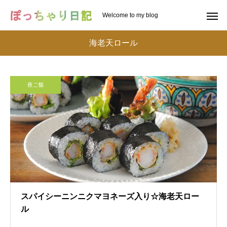
Welcome to my blog
海老天ロール
夜ご飯
スパイシーニンニクマヨネーズ入り☆海老天ロー
ル