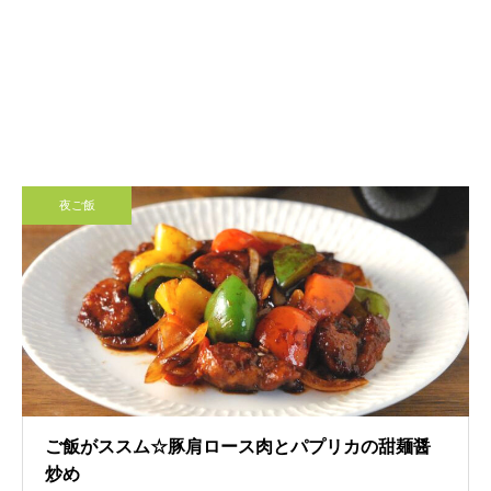
夜ご飯
ご飯がススム☆豚肩ロース肉とパプリカの甜麺醤
炒め