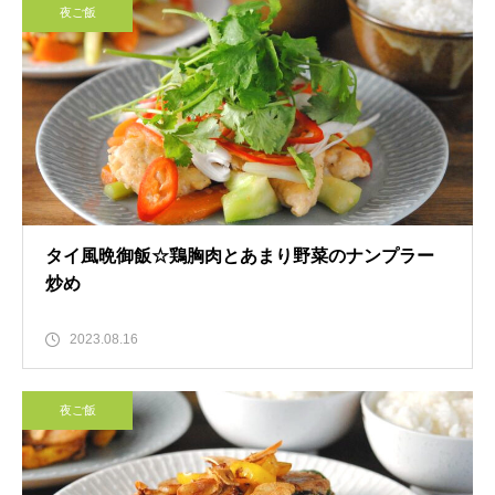
夜ご飯
タイ風晩御飯☆鶏胸肉とあまり野菜のナンプラー
炒め
2023.08.16
夜ご飯