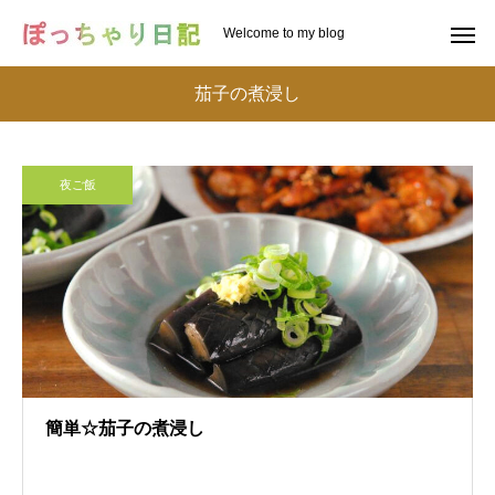
Welcome to my blog
茄子の煮浸し
夜ご飯
簡単☆茄子の煮浸し