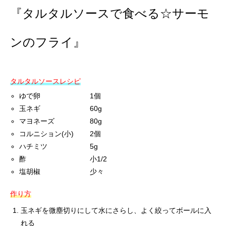
『タルタルソースで食べる☆サーモ
ンのフライ』
タルタルソースレシピ
ゆで卵 1個
玉ネギ 60g
マヨネーズ 80g
コルニション(小) 2個
ハチミツ 5g
酢 小1/2
塩胡椒 少々
作り方
玉ネギを微塵切りにして水にさらし、よく絞ってボールに入
れる