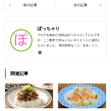
前の記事
次の記事
ぽっちゃり
ブログを始めた当初はぽっちゃりしてたんです
が、ここ数年で20㎏くらいダイエットに成功し
ちゃいました。 毎日何気な～く、ゆる～くご飯
作ってますんで、ゆる～い感じで見て頂けたら
と思います。好きな食べ物はパンケーキと苺シ
ョート。 ※ダイエットブログではありません
m(￣ｰ￣)m
関連記事