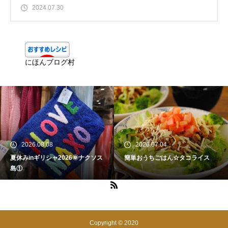
2024.07.30
にほんブログ村
08.08
2026.07.04
2026.
ギリシャ2026🌞ナクソス
簡単おうちごはん☆タコライス
おうちご
Copyright © 2020