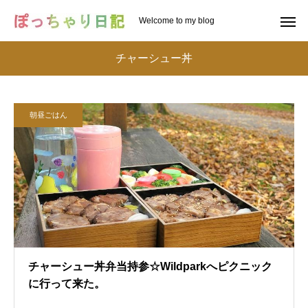
Welcome to my blog
チャーシュー丼
朝昼ごはん
チャーシュー丼弁当持参☆Wildparkへピクニック
に行って来た。