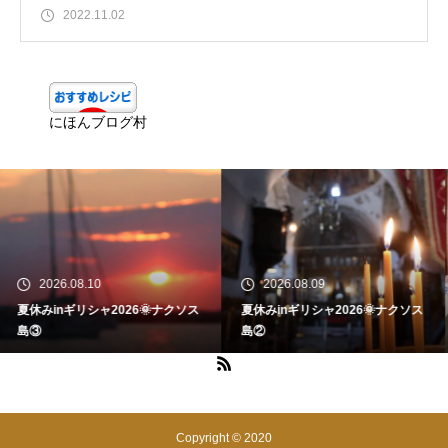
2022.11.02
にほんブログ村
10
2026.08.09
2026.08.
ャ2026🌞ナクソス
夏休みinギリシャ2026🌞ナクソス
夏休みinギリシ
島②
島①
Copyright © 2020