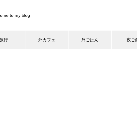
ome to my blog
旅行
外カフェ
外ごはん
夜ご
/home/xs899844/pocharinikki.com/public_html/wp-content/th
home/xs899844/pocharinikki.com/public_html/wp-content/theme