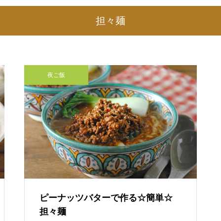
担々麺
夜ご飯
ピーナッツバターで作る☆簡単☆
担々麺