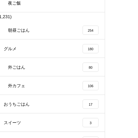
夜ご飯
1,231)
朝昼ごはん
254
グルメ
180
外ごはん
80
外カフェ
106
おうちごはん
17
スイーツ
3