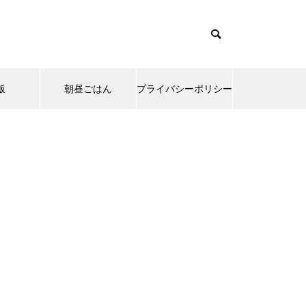
飯
朝昼ごはん
プライバシーポリシー
emes/muum_tcd085/functions/menu.php
37
s/muum_tcd085/functions/menu.php
48