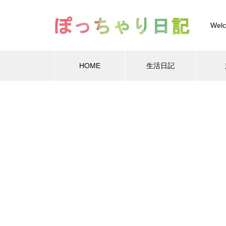
Welc
HOME
生活日記
Warning
Warning
/