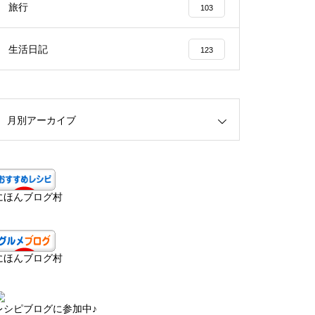
旅行
103
生活日記
123
月別アーカイブ
にほんブログ村
にほんブログ村
レシピブログに参加中♪