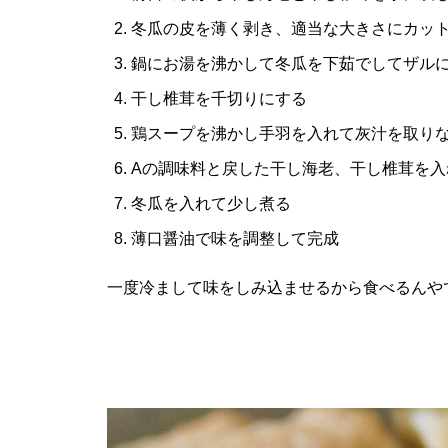
冬瓜の皮を薄く剥き、適当な大きさにカッ
鍋にお湯を沸かして冬瓜を下茹でしてザル
干し椎茸を千切りにする
鶏スープを沸かし手羽を入れて灰汁を取りな
Aの調味料と戻した干し海老、干し椎茸を入
冬瓜を入れて少し煮る
薄口醤油で味を調整して完成
一度冷まして味をしみ込ませるから食べるんや