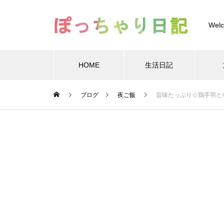
Welc
HOME
生活日記
Warning
ブログ
夜ご飯
旨味たっぷり☆鶏手羽と
Warning
/