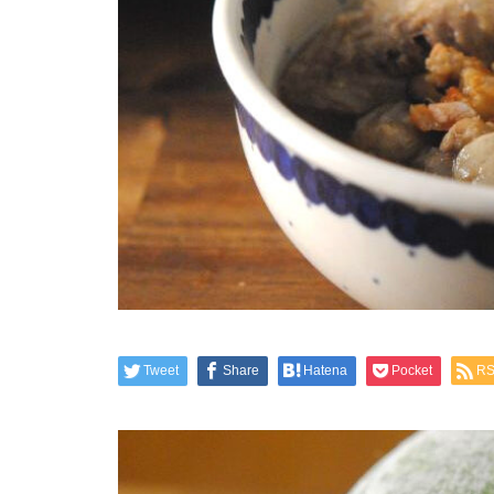
Tweet
Share
Hatena
Pocket
R