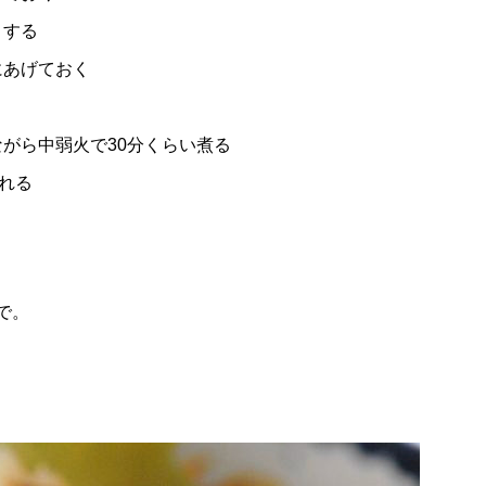
トする
にあげておく
がら中弱火で30分くらい煮る
れる
で。