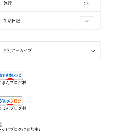
旅行
103
生活日記
123
月別アーカイブ
にほんブログ村
にほんブログ村
レシピブログに参加中♪