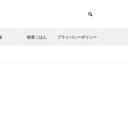
飯
朝昼ごはん
プライバシーポリシー
emes/muum_tcd085/functions/menu.php
37
s/muum_tcd085/functions/menu.php
48