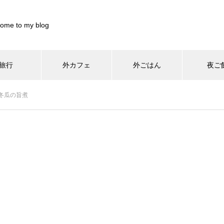
ome to my blog
旅行
外カフェ
外ごはん
夜ご
/home/xs899844/pocharinikki.com/public_html/wp-content/th
冬瓜の旨煮
home/xs899844/pocharinikki.com/public_html/wp-content/theme