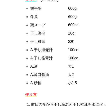
鶏手羽 600g
冬瓜 600g
鶏スープ 600cc
干し海老 20g
干し椎茸 2枚
A.干し海老汁 100cc
A.干し椎茸汁 100cc
A.酒 大1
A.薄口醤油 大2
A.砂糖 小1.5
作り方
前日の夜から干し海老と干し椎茸を水に戻