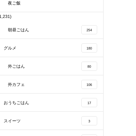
夜ご飯
1,231)
朝昼ごはん
254
グルメ
180
外ごはん
80
外カフェ
106
おうちごはん
17
スイーツ
3