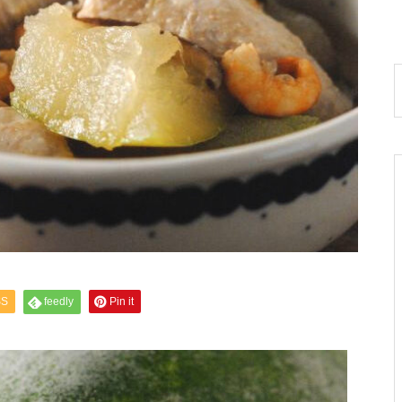
SS
feedly
Pin it