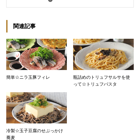
と思います。好きな食べ物はパンケーキと苺シ
ョート。 ※ダイエットブログではありません
m(￣ｰ￣)m
関連記事
簡単☆ニラ玉豚フィレ
瓶詰めのトリュフサルサを使
って☆トリュフパスタ
冷製☆玉子豆腐のせぶっかけ
蕎麦