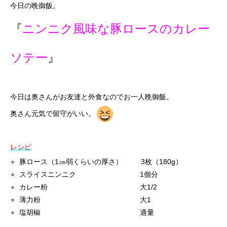
今日の晩御飯。
『
ニンニク風味な豚ロースのカレー
ソテー
』
今日は奥さんがお友達と外食なのでお一人晩御飯。
奥さん元気で留守がいい。
レシピ
豚ロース（1㎝弱くらいの厚さ） 3枚（180g）
スライスニンニク 1個分
カレー粉 大1/2
薄力粉 大1
塩胡椒 適量