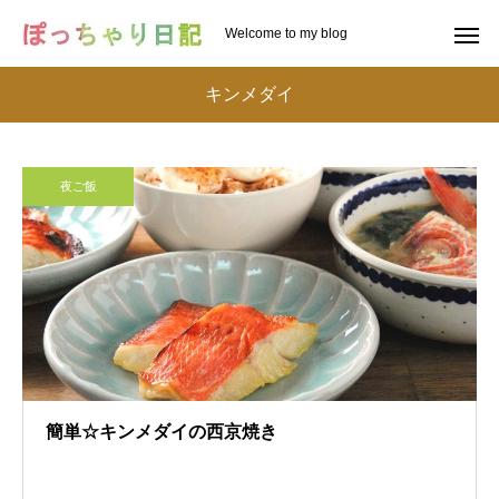
Welcome to my blog
キンメダイ
夜ご飯
簡単☆キンメダイの西京焼き