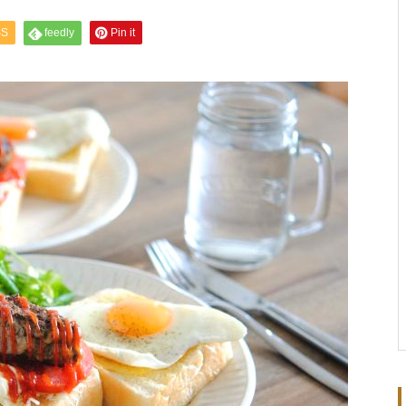
SS
feedly
Pin it