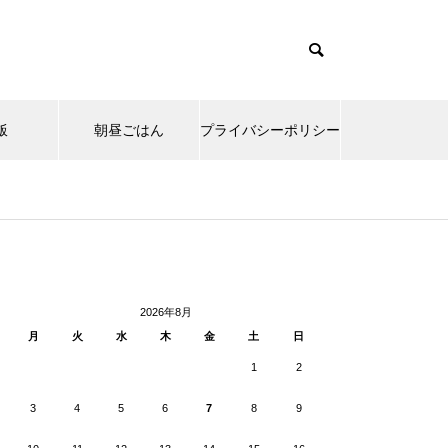
飯
朝昼ごはん
プライバシーポリシー
cd085/functions/menu.php
37
Warning
ntent/themes/muum_tcd085/functions/menu.php
/functions/menu.php
48
p-
2026年8月
月
火
水
木
金
土
日
1
2
3
4
5
6
7
8
9