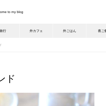
ome to my blog
旅行
外カフェ
外ごはん
夜ご
899844/pocharinikki.com/public_html/wp-content/themes/muum_t
ド
/home/xs899844/pocharinikki.com/public_html/wp-co
37
/pocharinikki.com/public_html/wp-content/themes/muum_tcd085
/home/xs899844/pocharinikki.com/public_html/w
hp
48
ンド