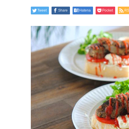
Tweet
Share
Hatena
Pocket
R