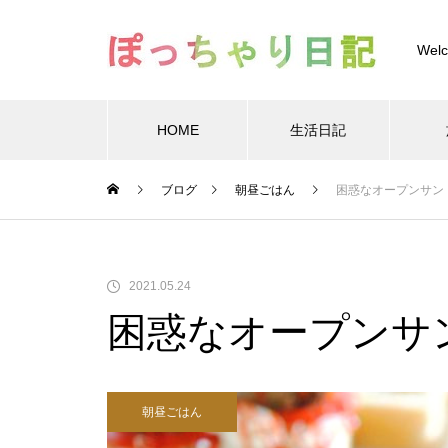
Welc
HOME
生活日記
Warning
/home/xs
ブログ
朝昼ごはん
困惑なオープンサン
Warning
/home/xs899844
Warning
content/themes/muum_tcd085/functions/menu.p
2021.05.24
困惑なオープンサ
朝昼ごはん