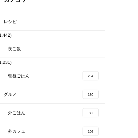
レシピ
1,442)
夜ご飯
1,231)
朝昼ごはん
254
グルメ
180
外ごはん
80
外カフェ
106