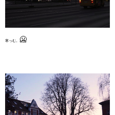
🥶
寒っむ。