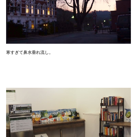
寒すぎて鼻水垂れ流し。