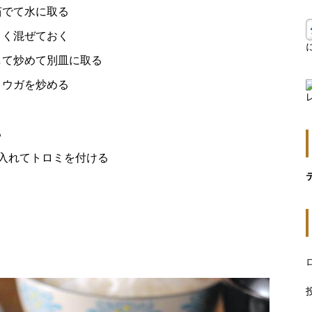
茹でて水に取る
よく混ぜておく
して炒めて別皿に取る
ョウガを炒める
る
入れてトロミを付ける