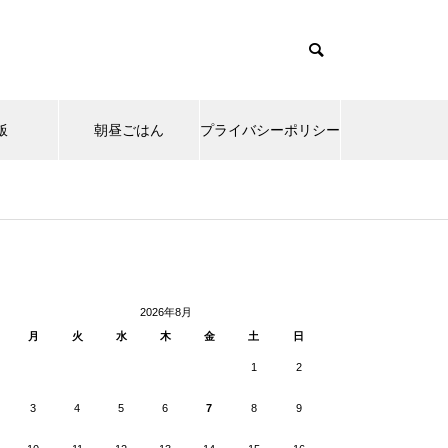
飯
朝昼ごはん
プライバシーポリシー
cd085/functions/menu.php
37
Warning
ntent/themes/muum_tcd085/functions/menu.php
/functions/menu.php
48
p-
2026年8月
月
火
水
木
金
土
日
1
2
3
4
5
6
7
8
9