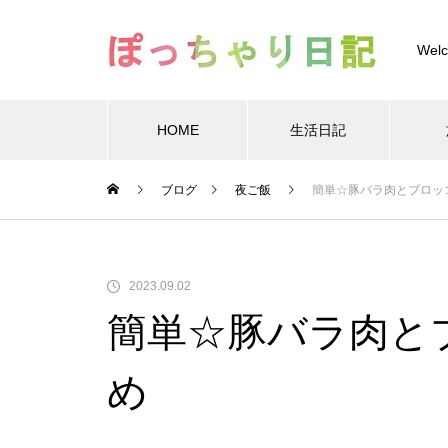
Welc
HOME
生活日記
Warning
/home/xs
ブログ
夜ご飯
簡単☆豚バラ肉とブロッ
Warning
/home/xs899844
Warning
content/themes/muum_tcd085/functions/menu.p
2023.09.02
簡単☆豚バラ肉と
め