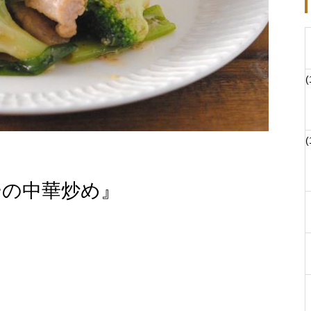
(
(
ーの中華炒め』