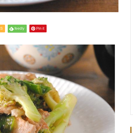
SS
feedly
Pin it