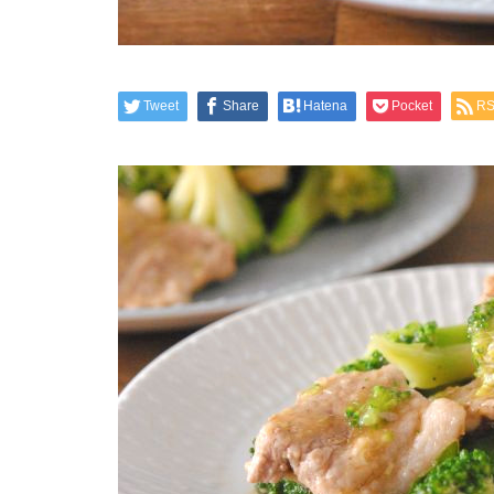
Tweet
Share
Hatena
Pocket
R