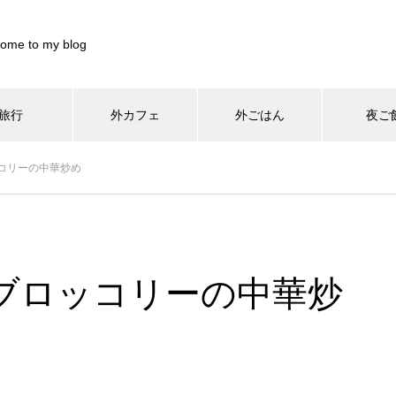
ome to my blog
旅行
外カフェ
外ごはん
夜ご
899844/pocharinikki.com/public_html/wp-content/themes/muum_t
コリーの中華炒め
/home/xs899844/pocharinikki.com/public_html/wp-co
37
/pocharinikki.com/public_html/wp-content/themes/muum_tcd085
/home/xs899844/pocharinikki.com/public_html/w
hp
48
ブロッコリーの中華炒