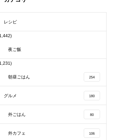
レシピ
1,442)
夜ご飯
1,231)
朝昼ごはん
254
グルメ
180
外ごはん
80
外カフェ
106