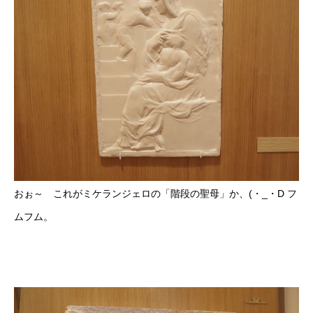
おぉ～ これがミケランジェロの「階段の聖母」か、(・_・D フ
ムフム。