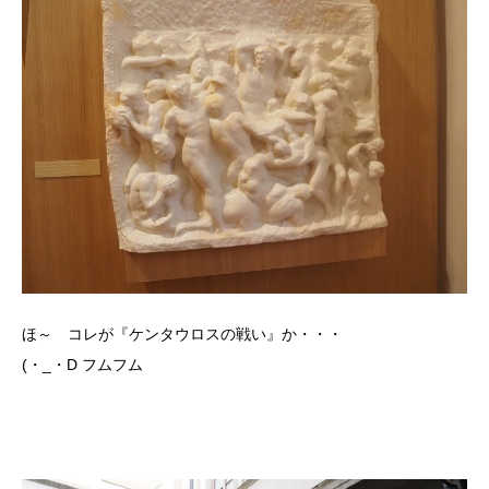
ほ～ コレが『ケンタウロスの戦い』か・・・
(・_・D フムフム