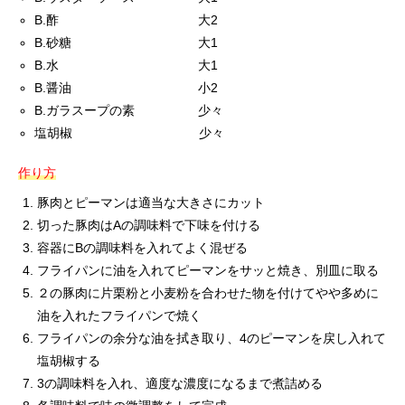
B.酢 大2
B.砂糖 大1
B.水 大1
B.醤油 小2
B.ガラスープの素 少々
塩胡椒 少々
作り方
豚肉とピーマンは適当な大きさにカット
切った豚肉はAの調味料で下味を付ける
容器にBの調味料を入れてよく混ぜる
フライパンに油を入れてピーマンをサッと焼き、別皿に取る
２の豚肉に片栗粉と小麦粉を合わせた物を付けてやや多めに
油を入れたフライパンで焼く
フライパンの余分な油を拭き取り、4のピーマンを戻し入れて
塩胡椒する
3の調味料を入れ、適度な濃度になるまで煮詰める