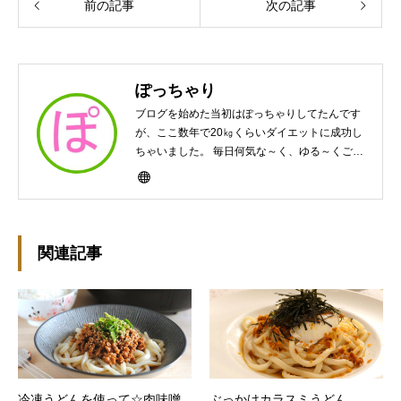
前の記事
次の記事
ぽっちゃり
ブログを始めた当初はぽっちゃりしてたんです
が、ここ数年で20㎏くらいダイエットに成功し
ちゃいました。 毎日何気な～く、ゆる～くご飯
作ってますんで、ゆる～い感じで見て頂けたら
と思います。好きな食べ物はパンケーキと苺シ
ョート。 ※ダイエットブログではありません
m(￣ｰ￣)m
関連記事
冷凍うどんを使って☆肉味噌
ぶっかけカラスミうどん