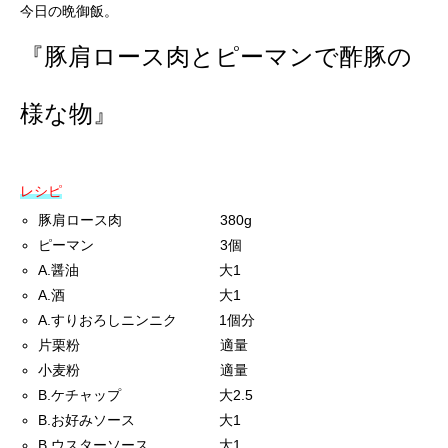
今日の晩御飯。
『豚肩ロース肉とピーマンで酢豚の
様な物』
レシピ
豚肩ロース肉 380g
ピーマン 3個
A.醤油 大1
A.酒 大1
A.すりおろしニンニク 1個分
片栗粉 適量
小麦粉 適量
B.ケチャップ 大2.5
B.お好みソース 大1
B.ウスターソース 大1