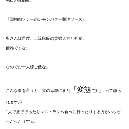
先日の晩御飯。
『鶏胸肉ソテーのレモンバター醤油ソース』
奥さんは再度、上流階級の貴婦人方と外食。
優雅ですな。
なのでお一人様ご飯な。
「変態っ」
こんな事を言うと、実の母親にまた
って怒ら
れますが
1人で旅行行ったりレストランへ食べに行ったりする方がハッピ
ーだったりする。