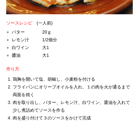
ソースレシピ
(一人前)
バター 20ｇ
レモン汁 1/2個分
白ワイン 大1
醬油 大1
作り方
鶏胸を開いて塩、胡椒し、小麦粉を付ける
フライパンにオリーブオイルを入れ、１の肉を火が通るまで
両面を焼く
肉を取り出し、バター、レモン汁、白ワイン、醤油を入れて
少し煮詰めてソースを作る
肉を盛り付けて３のソースをかけて完成