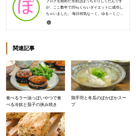
ブログを始めた当初はぽっちゃりしてたんです
が、ここ数年で20㎏くらいダイエットに成功し
ちゃいました。 毎日何気な～く、ゆる～くご飯
作ってますんで、ゆる～い感じで見て頂けたら
と思います。好きな食べ物はパンケーキと苺シ
ョート。 ※ダイエットブログではありません
m(￣ｰ￣)m
関連記事
食べるラー油っぽいやつで食
鶏手羽と冬瓜のぽかぽかスー
べる冷奴と茄子の挟み焼き
プ