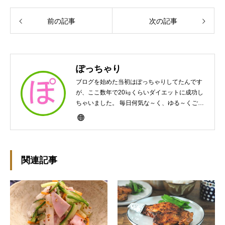
前の記事
次の記事
ぽっちゃり
ブログを始めた当初はぽっちゃりしてたんです
が、ここ数年で20㎏くらいダイエットに成功し
ちゃいました。 毎日何気な～く、ゆる～くご飯
作ってますんで、ゆる～い感じで見て頂けたら
と思います。好きな食べ物はパンケーキと苺シ
ョート。 ※ダイエットブログではありません
m(￣ｰ￣)m
関連記事