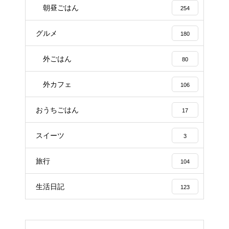
朝昼ごはん
254
グルメ
180
外ごはん
80
外カフェ
106
おうちごはん
17
スイーツ
3
旅行
104
生活日記
123