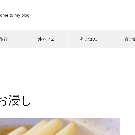
ome to my blog
旅行
外カフェ
外ごはん
夜ご
899844/pocharinikki.com/public_html/wp-content/themes/muum_t
/home/xs899844/pocharinikki.com/public_html/wp-co
37
/pocharinikki.com/public_html/wp-content/themes/muum_tcd085
/home/xs899844/pocharinikki.com/public_html/w
hp
48
お浸し