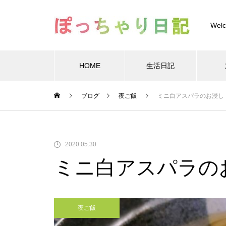
Welc
HOME
生活日記
Warning
/home/xs
ブログ
夜ご飯
ミニ白アスパラのお浸し
Warning
/home/xs899844
Warning
content/themes/muum_tcd085/functions/menu.p
2020.05.30
ミニ白アスパラの
夜ご飯