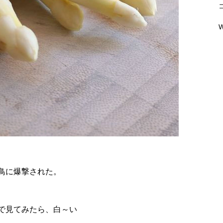
W
鳥に爆撃された。
で見てみたら、白～い