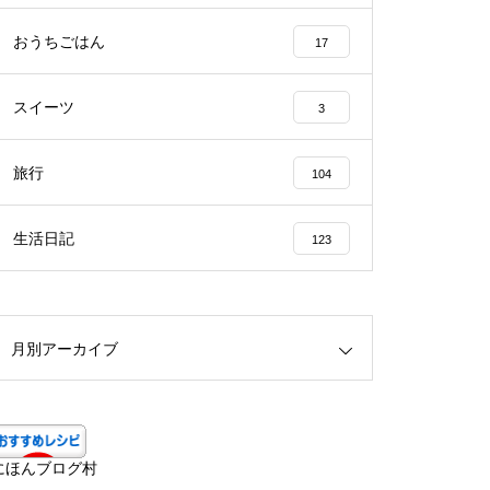
おうちごはん
17
スイーツ
3
旅行
104
生活日記
123
月別アーカイブ
にほんブログ村