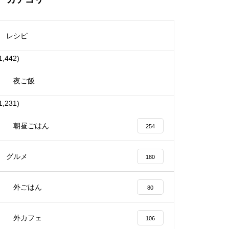
レシピ
1,442)
夜ご飯
1,231)
朝昼ごはん
254
グルメ
180
外ごはん
80
外カフェ
106