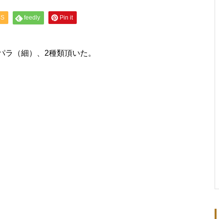
SS
feedly
Pin it
パラ（細）、2種類頂いた。