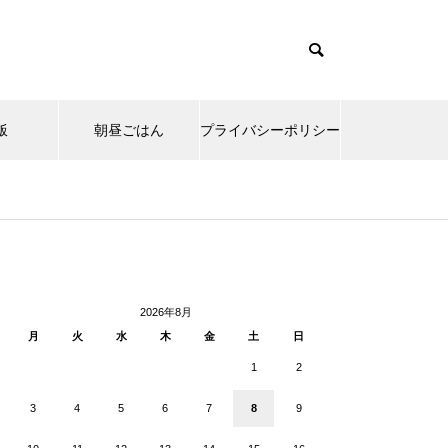
飯
朝昼ごはん
プライバシーポリシー
cd085/functions/menu.php
37
Warning
ntent/themes/muum_tcd085/functions/menu.php
/functions/menu.php
48
p-
2026年8月
月
火
水
木
金
土
日
1
2
3
4
5
6
7
8
9