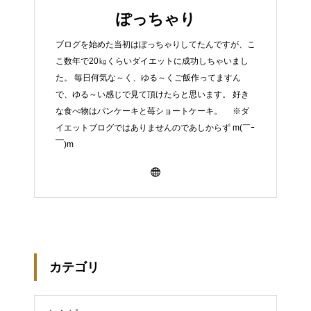
ぽっちゃり
ブログを始めた当初はぽっちゃりしてたんですが、こ
こ数年で20㎏くらいダイエットに成功しちゃいまし
た。 毎日何気な～く、ゆる～くご飯作ってますん
で、ゆる～い感じで見て頂けたらと思います。 好き
な食べ物はパンケーキと苺ショートケーキ。 ※ダ
イエットブログではありませんのであしからず m(￣ｰ
￣)m
カテゴリ