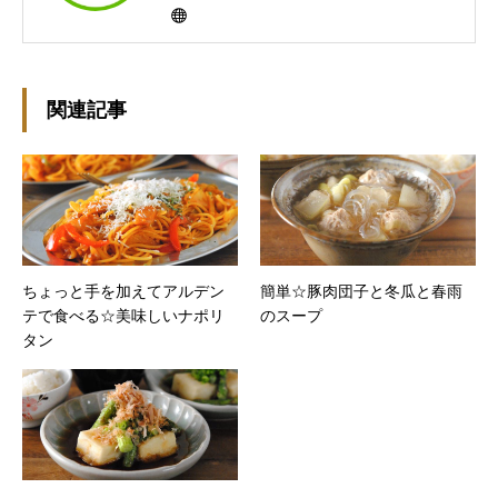
作ってますんで、ゆる～い感じで見て頂けたら
と思います。好きな食べ物はパンケーキと苺シ
ョート。 ※ダイエットブログではありません
m(￣ｰ￣)m
関連記事
ちょっと手を加えてアルデン
簡単☆豚肉団子と冬瓜と春雨
テで食べる☆美味しいナポリ
のスープ
タン