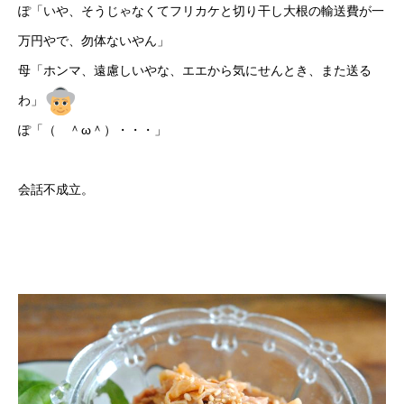
ぽ「いや、そうじゃなくてフリカケと切り干し大根の輸送費が一
万円やで、勿体ないやん」
母「ホンマ、遠慮しいやな、エエから気にせんとき、また送る
わ」
ぽ「（ ＾ω＾）・・・」
会話不成立。