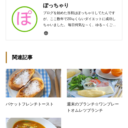
ぽっちゃり
ブログを始めた当初はぽっちゃりしてたんです
が、ここ数年で20㎏くらいダイエットに成功し
ちゃいました。 毎日何気な～く、ゆる～くご飯
作ってますんで、ゆる～い感じで見て頂けたら
と思います。好きな食べ物はパンケーキと苺シ
ョート。 ※ダイエットブログではありません
m(￣ｰ￣)m
関連記事
バケットフレンチトースト
週末のブランチ☆ワンプレー
トオムレツブランチ