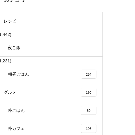
レシピ
1,442)
夜ご飯
1,231)
朝昼ごはん
254
グルメ
180
外ごはん
80
外カフェ
106