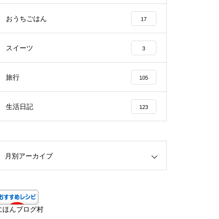
おうちごはん
17
スイーツ
3
旅行
105
生活日記
123
月別アーカイブ
にほんブログ村