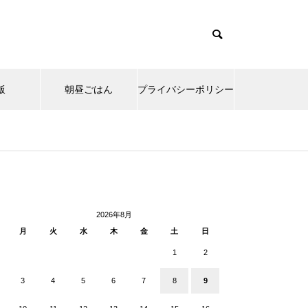
飯
朝昼ごはん
プライバシーポリシー
cd085/functions/menu.php
37
Warning
ntent/themes/muum_tcd085/functions/menu.php
/functions/menu.php
48
p-
2026年8月
月
火
水
木
金
土
日
1
2
3
4
5
6
7
8
9