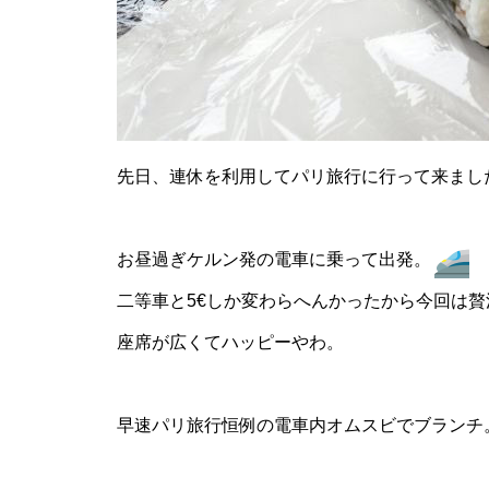
先日、連休を利用してパリ旅行に行って来まし
お昼過ぎケルン発の電車に乗って出発。
二等車と5€しか変わらへんかったから今回は
座席が広くてハッピーやわ。
早速パリ旅行恒例の電車内オムスビでブランチ