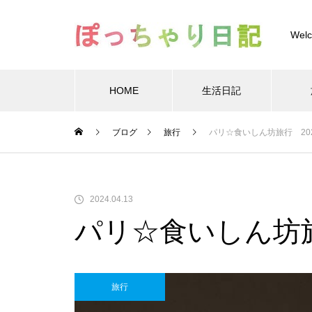
Welc
HOME
生活日記
Warning
/home/xs
ブログ
旅行
パリ☆食いしん坊旅行 20
Warning
/home/xs899844
Warning
content/themes/muum_tcd085/functions/menu.p
2024.04.13
パリ☆食いしん坊旅
旅行