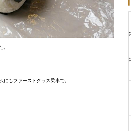
(
た。
(
贅沢にもファーストクラス乗車で。
。