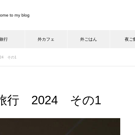
ome to my blog
旅行
外カフェ
外ごはん
夜ご
899844/pocharinikki.com/public_html/wp-content/themes/muum_t
24 その1
/home/xs899844/pocharinikki.com/public_html/wp-co
37
/pocharinikki.com/public_html/wp-content/themes/muum_tcd085
/home/xs899844/pocharinikki.com/public_html/w
hp
48
行 2024 その1