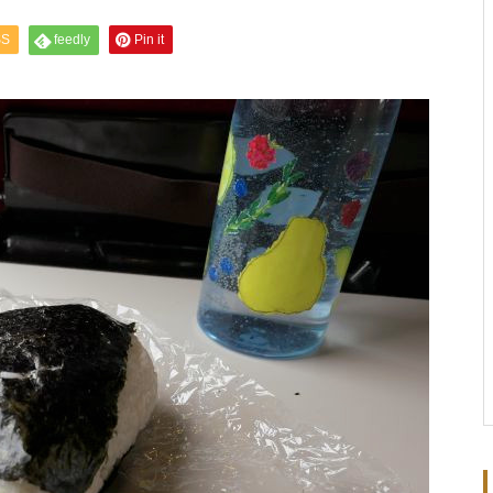
SS
feedly
Pin it