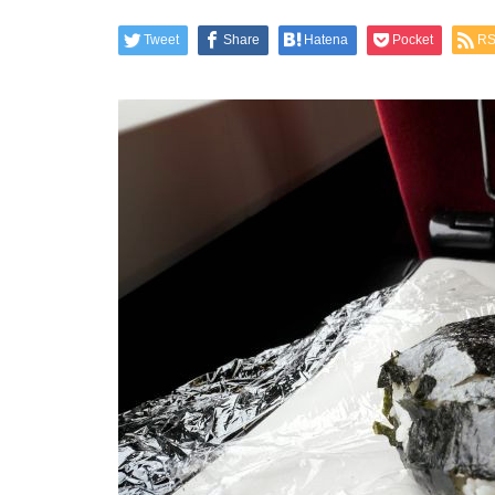
Tweet
Share
Hatena
Pocket
R