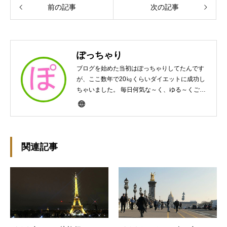
前の記事
次の記事
ぽっちゃり
ブログを始めた当初はぽっちゃりしてたんです
が、ここ数年で20㎏くらいダイエットに成功し
ちゃいました。 毎日何気な～く、ゆる～くご飯
作ってますんで、ゆる～い感じで見て頂けたら
と思います。好きな食べ物はパンケーキと苺シ
ョート。 ※ダイエットブログではありません
m(￣ｰ￣)m
関連記事