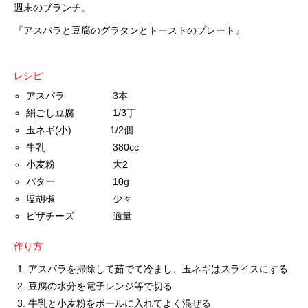
週末のブランチ。
『アスパラと豆腐のグラタンとトーストのプレート』
レシピ
アスパラ 3本
絹ごし豆腐 1/3丁
玉ネギ(小) 1/2個
牛乳 380cc
小麦粉 大2
バター 10g
塩胡椒 少々
ピザチーズ 適量
作り方
アスパラを掃除して茹でて冷まし、玉ネギはスライスにする
豆腐の水分を電子レンジ等で切る
牛乳と小麦粉をボールに入れてよく混ぜる