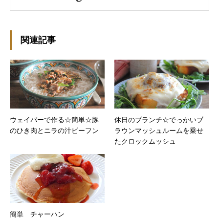
と思います。好きな食べ物はパンケーキと苺シ
ョート。 ※ダイエットブログではありません
m(￣ｰ￣)m
関連記事
ウェイパーで作る☆簡単☆豚
休日のブランチ☆でっかいブ
のひき肉とニラの汁ビーフン
ラウンマッシュルームを乗せ
たクロックムッシュ
簡単 チャーハン