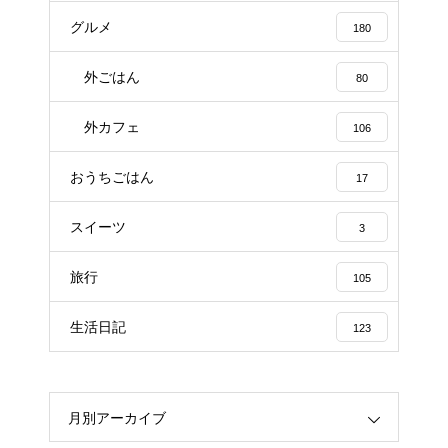
グルメ
180
外ごはん
80
外カフェ
106
おうちごはん
17
スイーツ
3
旅行
105
生活日記
123
月別アーカイブ