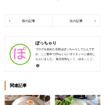
前の記事
次の記事
ぽっちゃり
ブログを始めた当初はぽっちゃりしてたんです
が、ここ数年で20㎏くらいダイエットに成功し
ちゃいました。 毎日何気な～く、ゆる～くご飯
作ってますんで、ゆる～い感じで見て頂けたら
と思います。好きな食べ物はパンケーキと苺シ
ョート。 ※ダイエットブログではありません
m(￣ｰ￣)m
関連記事