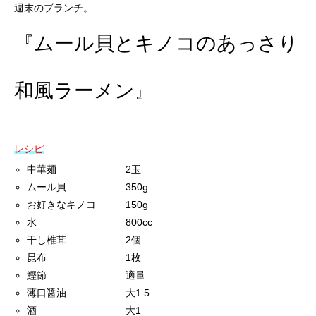
週末のブランチ。
『ムール貝とキノコのあっさり
和風ラーメン』
レシピ
中華麺 2玉
ムール貝 350g
お好きなキノコ 150g
水 800cc
干し椎茸 2個
昆布 1枚
鰹節 適量
薄口醤油 大1.5
酒 大1