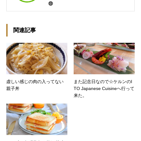
作ってますんで、ゆる～い感じで見て頂けたら
と思います。好きな食べ物はパンケーキと苺シ
ョート。 ※ダイエットブログではありません
m(￣ｰ￣)m
関連記事
虚しい感じの肉の入ってない
また記念日なので☆ケルンのI
親子丼
TO Japanese Cuisineへ行って
来た。